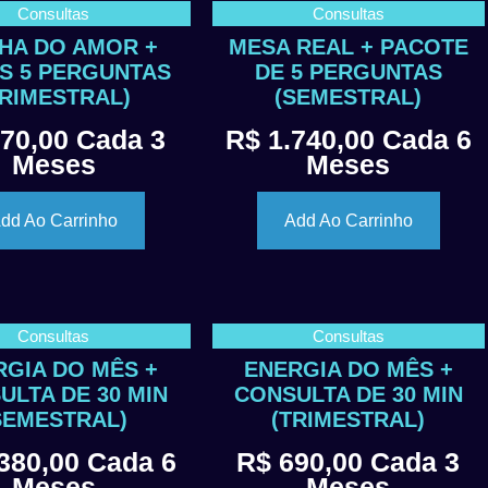
Consultas
Consultas
LHA DO AMOR +
MESA REAL + PACOTE
S 5 PERGUNTAS
DE 5 PERGUNTAS
TRIMESTRAL)
(SEMESTRAL)
70,00
Cada 3
R$
1.740,00
Cada 6
Meses
Meses
dd Ao Carrinho
Add Ao Carrinho
Consultas
Consultas
RGIA DO MÊS +
ENERGIA DO MÊS +
ULTA DE 30 MIN
CONSULTA DE 30 MIN
SEMESTRAL)
(TRIMESTRAL)
380,00
Cada 6
R$
690,00
Cada 3
Meses
Meses