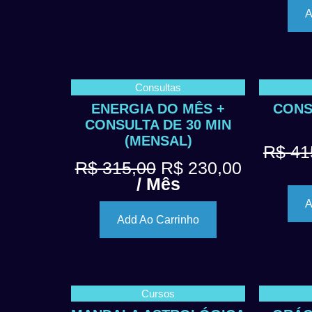
A
Consultas
ENERGIA DO MÊS +
CONS
CONSULTA DE 30 MIN
(MENSAL)
R$
41
R$
315,00
R$
230,00
/ Mês
A
Add Ao Carrinho
Cursos