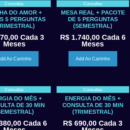
Consultas
Consultas
LHA DO AMOR +
MESA REAL + PACOTE
S 5 PERGUNTAS
DE 5 PERGUNTAS
TRIMESTRAL)
(SEMESTRAL)
70,00
Cada 3
R$
1.740,00
Cada 6
Meses
Meses
dd Ao Carrinho
Add Ao Carrinho
Consultas
Consultas
RGIA DO MÊS +
ENERGIA DO MÊS +
ULTA DE 30 MIN
CONSULTA DE 30 MIN
SEMESTRAL)
(TRIMESTRAL)
380,00
Cada 6
R$
690,00
Cada 3
Meses
Meses