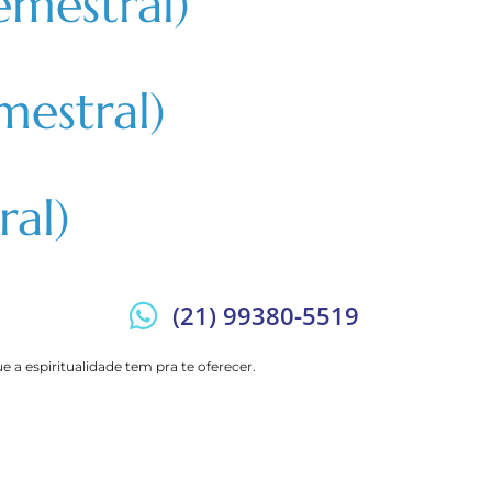
emestral)
mestral)
al)
(21) 99380-5519
 a espiritualidade tem pra te oferecer.