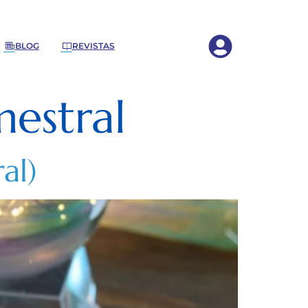
BLOG
REVISTAS
estral
al)